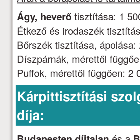
tisztítása: 1 50
Ágy, heverő
Étkező és irodaszék tisztítás
Bőrszék tisztítása, ápolása: 
Díszpárnák, mérettől függően
Puffok, mérettől függően: 2 0
Kárpittisztítási szo
díja:
és a
Budapesten díjtalan
B