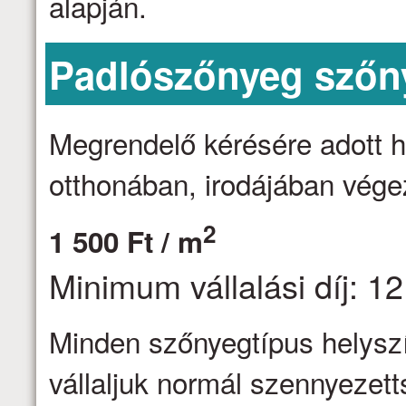
alapján.
Padlószőnyeg szőny
Megrendelő kérésére adott h
otthonában, irodájában vége
2
1 500 Ft / m
Minimum vállalási díj: 12
Minden szőnyegtípus helyszín
vállaljuk normál szennyezett