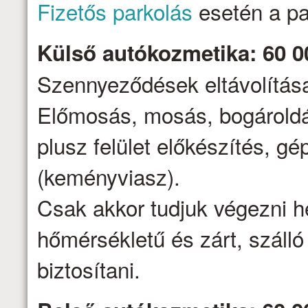
Fizetős parkolás
esetén a par
Külső autókozmetika: 60 0
Szennyeződések eltávolítása,
Előmosás, mosás, bogároldá
plusz felület előkészítés, gé
(keményviasz).
Csak akkor tudjuk végezni h
hőmérsékletű és zárt, száll
biztosítani.