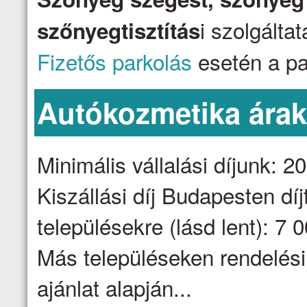
i szolgálta
szőnyegtisztítás
Fizetős parkolás
esetén a par
Autókozmetika ára
Minimális vállalási díjunk: 2
Kiszállási díj Budapesten dí
településekre (lásd lent): 7 
Más településeken rendelési
ajánlat alapján...