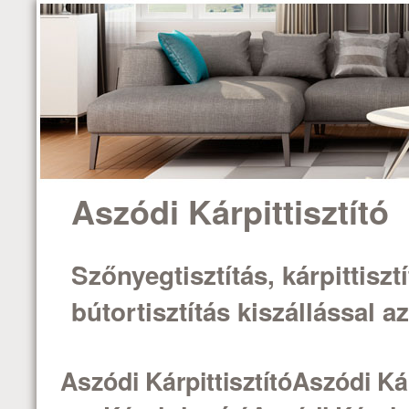
Aszódi Kárpittisztító
Szőnyegtisztítás, kárpittisztí
bútortisztítás kiszállással 
Aszódi KárpittisztítóAszódi Kár