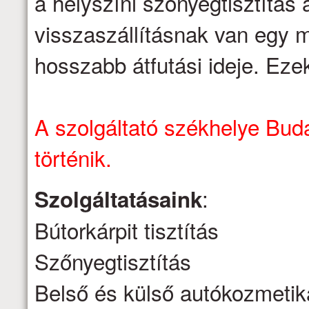
a helyszíni szőnyegtisztítás á
visszaszállításnak van egy m
hosszabb átfutási ideje. Eze
A szolgáltató székhelye Buda
történik.
:
Szolgáltatásaink
Bútorkárpit tisztítás
Szőnyegtisztítás
Belső és külső autókozmetik