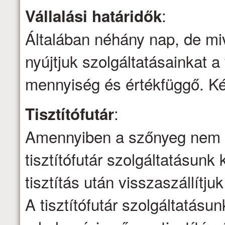
:
Vállalási határidők
Általában néhány nap, de mi
nyújtjuk szolgáltatásainkat a 
mennyiség és értékfüggő. Kér
:
Tisztítófutár
Amennyiben a szőnyeg nem ti
tisztítófutár szolgáltatásunk 
tisztítás után visszaszállítju
A tisztítófutár szolgáltatásu