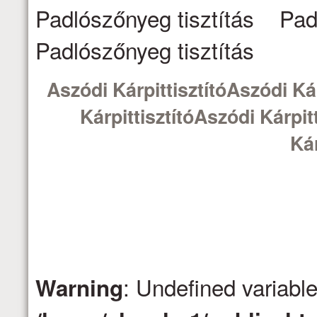
Padlószőnyeg tisztítás Pad
Padlószőnyeg tisztítás
Aszódi KárpittisztítóAszódi Kár
KárpittisztítóAszódi Kárpit
Kár
: Undefined variabl
Warning