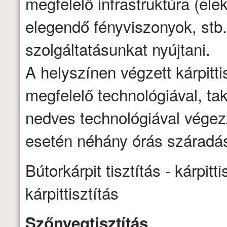
megfelelő infrastruktúra (ele
elegendő fényviszonyok, stb.
szolgáltatásunkat nyújtani.
A helyszínen végzett kárpittis
megfelelő technológiával, ta
nedves technológiával vége
esetén néhány órás száradás
Bútorkárpit tisztítás - kárpitti
kárpittisztítás
Szőnyegtisztítás