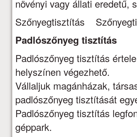
növényi vagy állati eredetű, s
Szőnyegtisztítás Szőnyegti
Padlószőnyeg
tisztítás
Padlószőnyeg tisztítás értel
helyszínen végezhető.
Vállaljuk magánházak, társa
padlószőnyeg tisztítását egy
Padlószőnyeg tisztítás legfo
géppark.