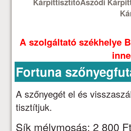
KárpittisztítóAszódi Kárpit
Kár
A szolgáltató székhelye B
inne
Fortuna szőnyegfut
A szőnyegét el és visszaszáll
tisztítjuk.
Sík mélymosás: 2 800 Ft