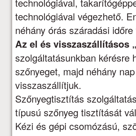
technológiával, takarítógépp
technológiával végezhető. E
néhány órás száradási időre
Az el és visszaszállításos 
szolgáltatásunkban kérésre h
szőnyeget, majd néhány nap 
visszaszállítjuk.
Szőnyegtisztítás szolgáltatá
típusú szőnyeg tisztítását vál
Kézi és gépi csomózású, szö