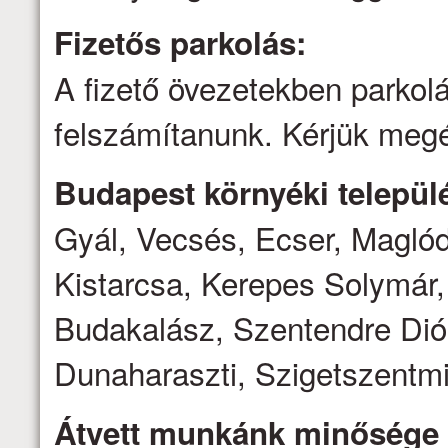
Fizetős parkolás:
A fizető övezetekben parkolá
felszámítanunk. Kérjük megé
Budapest környéki települé
Gyál, Vecsés, Ecser, Magló
Kistarcsa, Kerepes Solymár,
Budakalász, Szentendre Dió
Dunaharaszti, Szigetszentmi
Átvett munkánk minősége