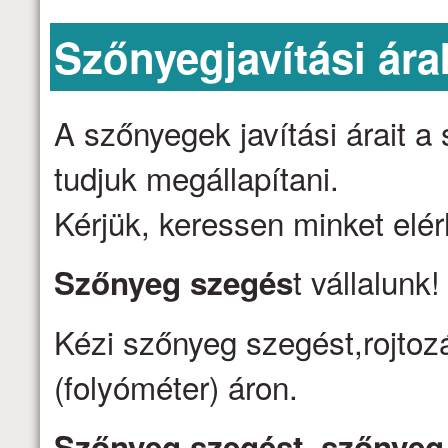
Szőnyegjavítási ára
A szőnyegek javítási árait 
tudjuk megállapítani.
Kérjük, keressen minket elé
t vállalunk
Szőnyeg szegés
Kézi szőnyeg szegést,rojtozá
(folyóméter) áron.
Szőnyeg szegést, szőnyeg j