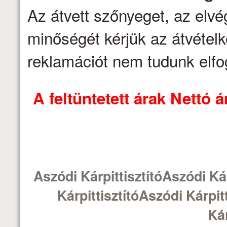
Az átvett szőnyeget, az elv
minőségét kérjük az átvételk
reklamációt nem tudunk elfo
A feltüntetett árak Nettó
Aszódi KárpittisztítóAszódi Kár
KárpittisztítóAszódi Kárpit
Kár