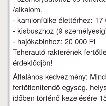
/alkalom.
- kamionfülke élettérhez: 17
- kisbuszhoz (9 személyesig
- hajókabinhoz: 20 000 Ft
Teherautó rakterének fertőtl
érdeklődjön!
Általános kedvezmény: Minden
fertőtlenítendő egység, hel
időben történő kezelésére 