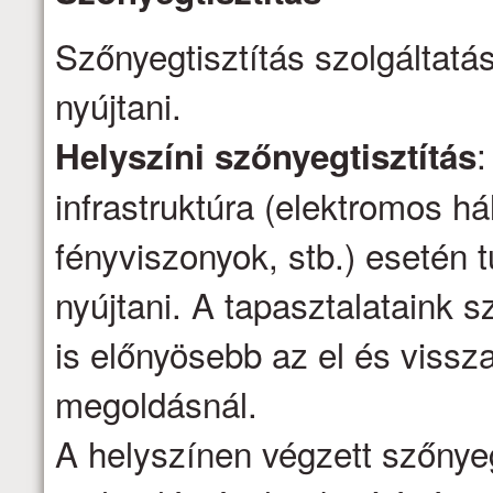
Szőnyegtisztítás szolgáltatá
nyújtani.
:
Helyszíni szőnyegtisztítás
infrastruktúra (elektromos há
fényviszonyok, stb.) esetén t
nyújtani. A tapasztalataink s
is előnyösebb az el és vissza
megoldásnál.
A helyszínen végzett szőnyeg