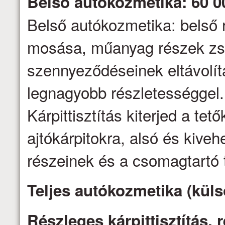
Belső autókozmetika: 60 0
Belső autókozmetika: belső 
mosása, műanyag részek zs
szennyeződéseinek eltávolítás
legnagyobb részletességgel.
Kárpittisztítás kiterjed a tető
ajtókárpitokra, alsó és kive
részeinek és a csomagtartó t
Teljes autókozmetika (küls
Részleges kárpittisztítás,