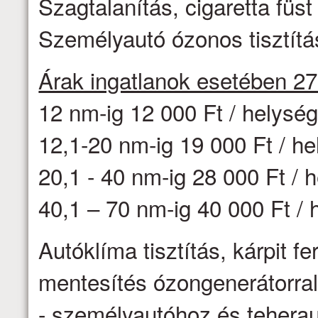
Szagtalanítás, cigaretta fü
Személyautó ózonos tisztítás
Árak ingatlanok esetében 2
12 nm-ig 12 000 Ft / helysé
12,1-20 nm-ig 19 000 Ft / h
20,1 - 40 nm-ig 28 000 Ft / 
40,1 – 70 nm-ig 40 000 Ft / 
Autóklíma tisztítás, kárpit f
mentesítés ózongenerátorr
- személyautóhoz és teheraut