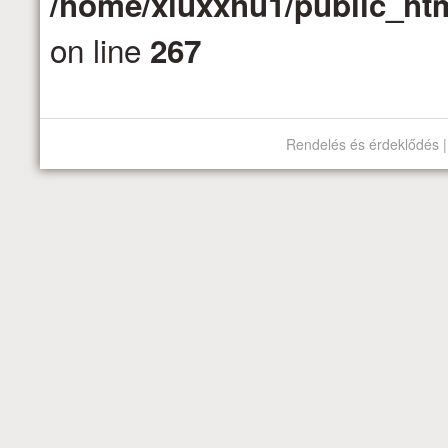
/home/xluxxhu1/public_htm
on line
267
Rendelés és érdeklődés |