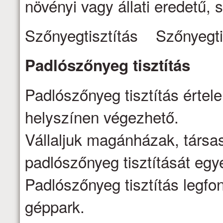
növényi vagy állati eredetű, s
Szőnyegtisztítás Szőnyegti
Padlószőnyeg
tisztítás
Padlószőnyeg tisztítás értel
helyszínen végezhető.
Vállaljuk magánházak, társa
padlószőnyeg tisztítását egy
Padlószőnyeg tisztítás legfo
géppark.