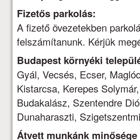
Fizetős parkolás:
A fizető övezetekben parkolá
felszámítanunk. Kérjük megé
Budapest környéki települé
Gyál, Vecsés, Ecser, Magló
Kistarcsa, Kerepes Solymár,
Budakalász, Szentendre Dió
Dunaharaszti, Szigetszentmi
Átvett munkánk minősége