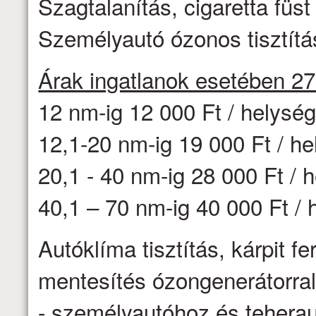
Szagtalanítás, cigaretta fü
Személyautó ózonos tisztítás
Árak ingatlanok esetében 2
12 nm-ig 12 000 Ft / helysé
12,1-20 nm-ig 19 000 Ft / h
20,1 - 40 nm-ig 28 000 Ft / 
40,1 – 70 nm-ig 40 000 Ft / 
Autóklíma tisztítás, kárpit f
mentesítés ózongenerátorr
- személyautóhoz és teheraut