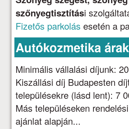
i szolgálta
szőnyegtisztítás
Fizetős parkolás
esetén a par
Autókozmetika ára
Minimális vállalási díjunk: 2
Kiszállási díj Budapesten dí
településekre (lásd lent): 7 
Más településeken rendelési
ajánlat alapján...