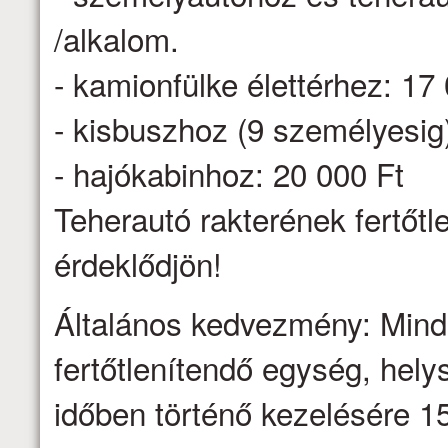
/alkalom.
- kamionfülke élettérhez: 17
- kisbuszhoz (9 személyesig
- hajókabinhoz: 20 000 Ft
Teherautó rakterének fertőtl
érdeklődjön!
Általános kedvezmény: Minden
fertőtlenítendő egység, hel
időben történő kezelésére 