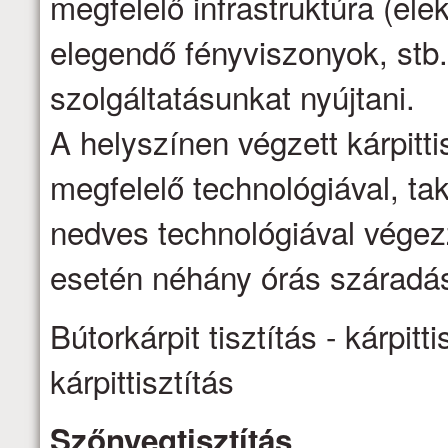
megfelelő infrastruktúra (ele
elegendő fényviszonyok, stb.
szolgáltatásunkat nyújtani.
A helyszínen végzett kárpittis
megfelelő technológiával, ta
nedves technológiával vége
esetén néhány órás száradás
Bútorkárpit tisztítás - kárpitti
kárpittisztítás
Szőnyegtisztítás