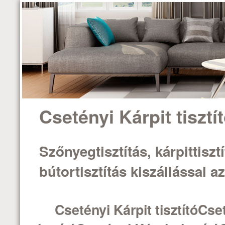
Csetényi Kárpit tisztí
Szőnyegtisztítás, kárpittisztí
bútortisztítás kiszállással 
Csetényi Kárpit tisztítóCset