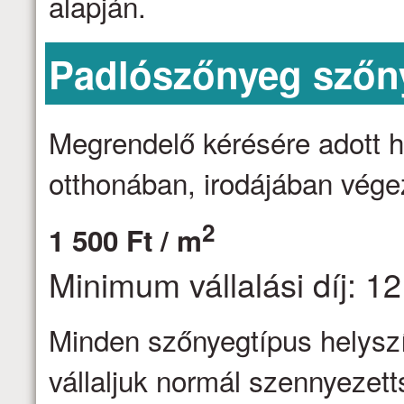
alapján.
Padlószőnyeg szőny
Megrendelő kérésére adott h
otthonában, irodájában vége
2
1 500 Ft / m
Minimum vállalási díj: 12
Minden szőnyegtípus helyszín
vállaljuk normál szennyezett