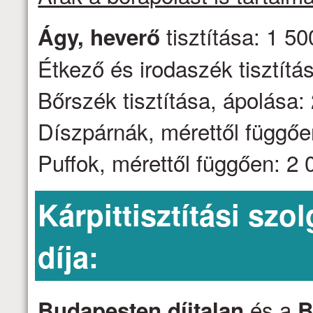
tisztítása: 1 50
Ágy, heverő
Étkező és irodaszék tisztítás
Bőrszék tisztítása, ápolása: 
Díszpárnák, mérettől függően
Puffok, mérettől függően: 2 0
Kárpittisztítási szo
díja:
és a
Budapesten díjtalan
B