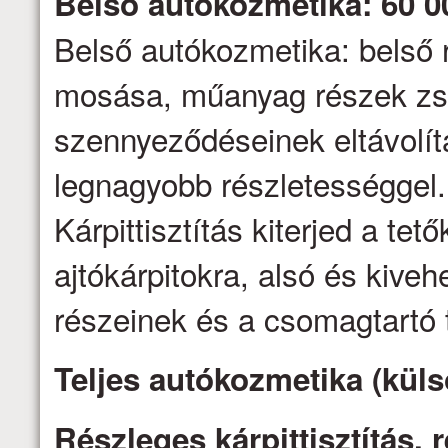
Belső autókozmetika: 60 0
Belső autókozmetika: belső 
mosása, műanyag részek zs
szennyeződéseinek eltávolítás
legnagyobb részletességgel.
Kárpittisztítás kiterjed a tető
ajtókárpitokra, alsó és kive
részeinek és a csomagtartó t
Teljes autókozmetika (küls
Részleges kárpittisztítás,