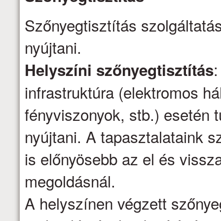
Szőnyegtisztítás szolgáltatá
nyújtani.
:
Helyszíni szőnyegtisztítás
infrastruktúra (elektromos há
fényviszonyok, stb.) esetén t
nyújtani. A tapasztalataink s
is előnyösebb az el és vissza
megoldásnál.
A helyszínen végzett szőnyeg