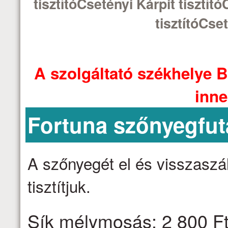
tisztítóCsetényi Kárpit tisztít
tisztítóCset
A szolgáltató székhelye B
inne
Fortuna szőnyegfut
A szőnyegét el és visszaszáll
tisztítjuk.
Sík mélymosás: 2 800 Ft