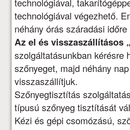
technológiával, takarítógépp
technológiával végezhető. E
néhány órás száradási időre
Az el és visszaszállításos 
szolgáltatásunkban kérésre h
szőnyeget, majd néhány nap 
visszaszállítjuk.
Szőnyegtisztítás szolgáltatá
típusú szőnyeg tisztítását vál
Kézi és gépi csomózású, szö