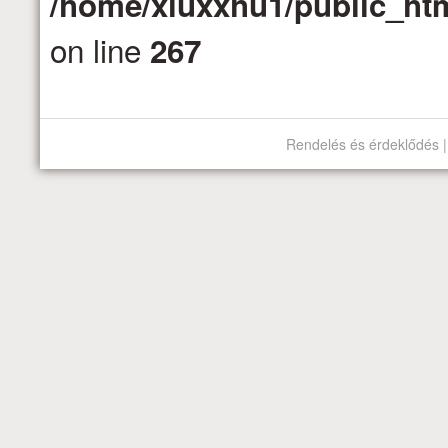
/home/xluxxhu1/public_htm
on line
267
Rendelés és érdeklődés |