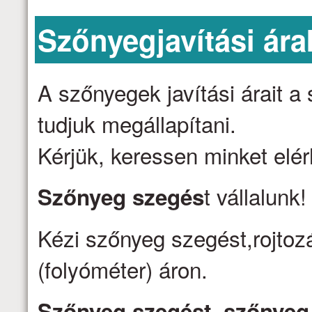
Szőnyegjavítási ára
A szőnyegek javítási árait 
tudjuk megállapítani.
Kérjük, keressen minket elé
t vállalunk
Szőnyeg szegés
Kézi szőnyeg szegést,rojtozá
(folyóméter) áron.
Szőnyeg szegést, szőnyeg j