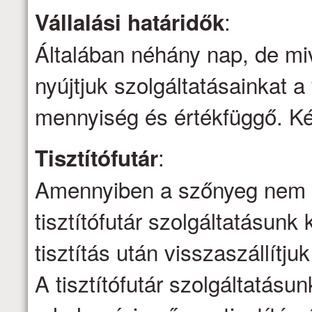
:
Vállalási határidők
Általában néhány nap, de mi
nyújtjuk szolgáltatásainkat a 
mennyiség és értékfüggő. Kér
:
Tisztítófutár
Amennyiben a szőnyeg nem ti
tisztítófutár szolgáltatásunk 
tisztítás után visszaszállítju
A tisztítófutár szolgáltatásu