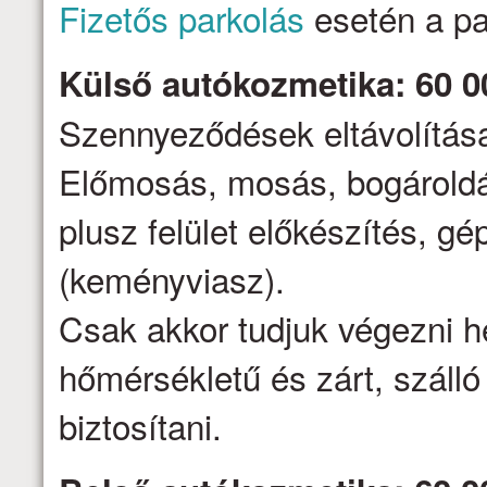
Fizetős parkolás
esetén a par
Külső autókozmetika: 60 0
Szennyeződések eltávolítása,
Előmosás, mosás, bogároldá
plusz felület előkészítés, gé
(keményviasz).
Csak akkor tudjuk végezni h
hőmérsékletű és zárt, száll
biztosítani.