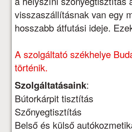
a helyszíni szőnyegtisztítás á
visszaszállításnak van egy m
hosszabb átfutási ideje. Eze
A szolgáltató székhelye Buda
történik.
:
Szolgáltatásaink
Bútorkárpit tisztítás
Szőnyegtisztítás
Belső és külső autókozmetik