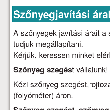
Szőnyegjavítási ára
A szőnyegek javítási árait 
tudjuk megállapítani.
Kérjük, keressen minket elé
t vállalunk
Szőnyeg szegés
Kézi szőnyeg szegést,rojtozá
(folyóméter) áron.
Szőnyeg szegést, szőnyeg j