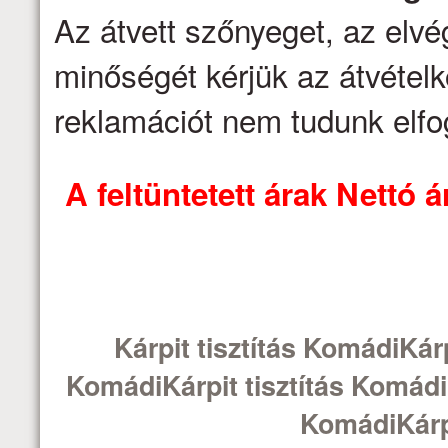
Az átvett szőnyeget, az elv
minőségét kérjük az átvételk
reklamációt nem tudunk elfo
A feltüntetett árak Nettó
Kárpit tisztítás KomádiKárp
KomádiKárpit tisztítás KomádiK
KomádiKárpi