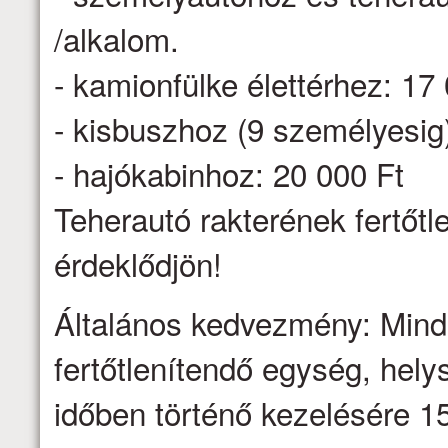
/alkalom.
- kamionfülke élettérhez: 17
- kisbuszhoz (9 személyesig
- hajókabinhoz: 20 000 Ft
Teherautó rakterének fertőtl
érdeklődjön!
Általános kedvezmény: Minden
fertőtlenítendő egység, hel
időben történő kezelésére 