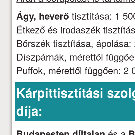
tisztítása: 1 50
Ágy, heverő
Étkező és irodaszék tisztítás
Bőrszék tisztítása, ápolása: 
Díszpárnák, mérettől függően
Puffok, mérettől függően: 2 0
Kárpittisztítási szo
díja:
és a
Budapesten díjtalan
B