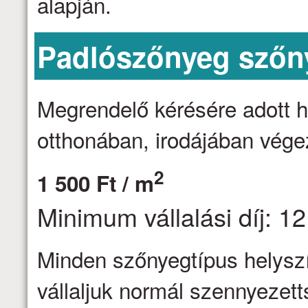
alapján.
Padlószőnyeg szőny
Megrendelő kérésére adott h
otthonában, irodájában vége
2
1 500 Ft / m
Minimum vállalási díj: 12
Minden szőnyegtípus helyszín
vállaljuk normál szennyezett