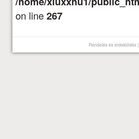
/home/xluxxhu1/public_htm
on line
267
Rendelés és érdeklődés |