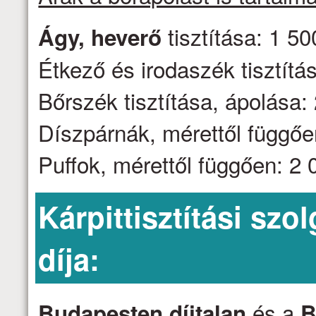
tisztítása: 1 50
Ágy, heverő
Étkező és irodaszék tisztítás
Bőrszék tisztítása, ápolása: 
Díszpárnák, mérettől függően
Puffok, mérettől függően: 2 0
Kárpittisztítási szo
díja:
és a
Budapesten díjtalan
B