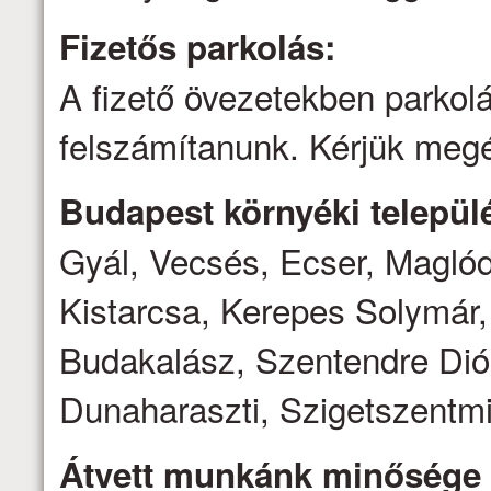
Fizetős parkolás:
A fizető övezetekben parkolá
felszámítanunk. Kérjük megé
Budapest környéki települé
Gyál, Vecsés, Ecser, Magló
Kistarcsa, Kerepes Solymár,
Budakalász, Szentendre Dió
Dunaharaszti, Szigetszentmi
Átvett munkánk minősége