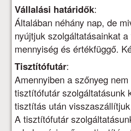
:
Vállalási határidők
Általában néhány nap, de mi
nyújtjuk szolgáltatásainkat a 
mennyiség és értékfüggő. Kér
:
Tisztítófutár
Amennyiben a szőnyeg nem ti
tisztítófutár szolgáltatásunk 
tisztítás után visszaszállítju
A tisztítófutár szolgáltatásu