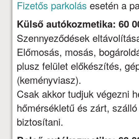
Fizetős parkolás
esetén a par
Külső autókozmetika: 60 0
Szennyeződések eltávolítása,
Előmosás, mosás, bogároldá
plusz felület előkészítés, gé
(keményviasz).
Csak akkor tudjuk végezni h
hőmérsékletű és zárt, száll
biztosítani.