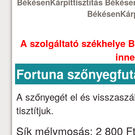
BékésenKárpittisztítás Békésen
BékésenKárp
A szolgáltató székhelye B
inne
Fortuna szőnyegfut
A szőnyegét el és visszaszáll
tisztítjuk.
Sík mélymosás: 2 800 Ft