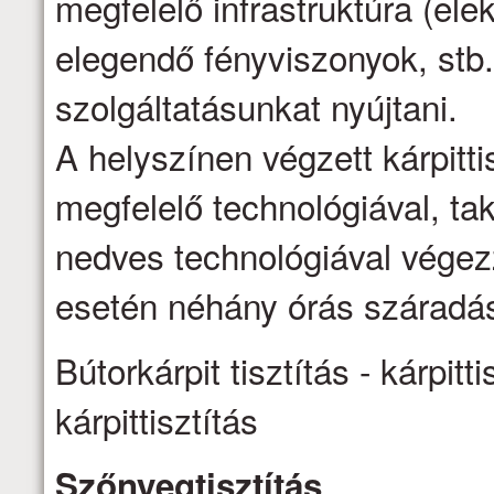
megfelelő infrastruktúra (ele
elegendő fényviszonyok, stb.
szolgáltatásunkat nyújtani.
A helyszínen végzett kárpittis
megfelelő technológiával, ta
nedves technológiával vége
esetén néhány órás száradás
Bútorkárpit tisztítás - kárpitti
kárpittisztítás
Szőnyegtisztítás