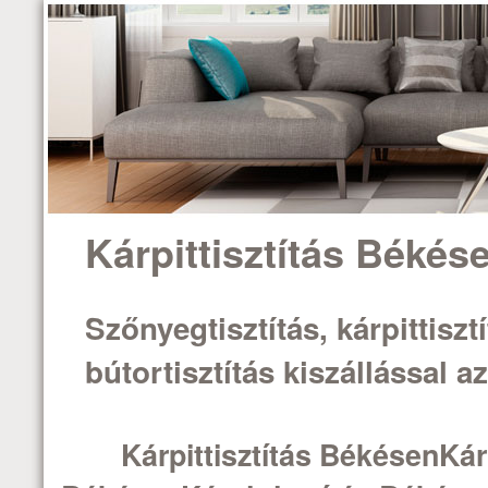
Kárpittisztítás Békés
Szőnyegtisztítás, kárpittisztí
bútortisztítás kiszállással 
Kárpittisztítás BékésenKárp