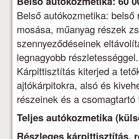
Belső autókozmetika: 60 0
Belső autókozmetika: belső 
mosása, műanyag részek zs
szennyeződéseinek eltávolítás
legnagyobb részletességgel.
Kárpittisztítás kiterjed a tető
ajtókárpitokra, alsó és kive
részeinek és a csomagtartó t
Teljes autókozmetika (küls
Részleges kárpittisztítás,