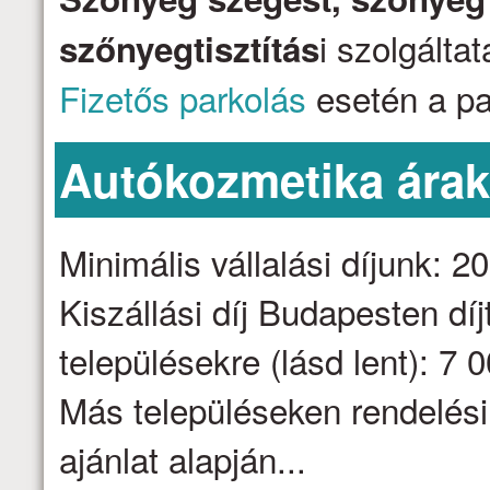
i szolgálta
szőnyegtisztítás
Fizetős parkolás
esetén a par
Autókozmetika ára
Minimális vállalási díjunk: 2
Kiszállási díj Budapesten dí
településekre (lásd lent): 7 
Más településeken rendelési
ajánlat alapján...