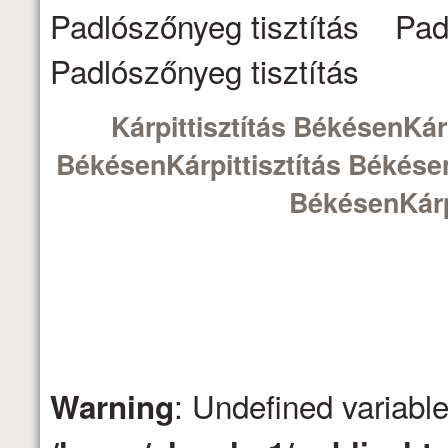
Padlószőnyeg tisztítás Pad
Padlószőnyeg tisztítás
Kárpittisztítás BékésenKárp
BékésenKárpittisztítás Békésen
BékésenKárp
: Undefined variabl
Warning