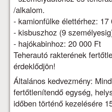
/alkalom.
- kamionfülke élettérhez: 17
- kisbuszhoz (9 személyesig
- hajókabinhoz: 20 000 Ft
Teherautó rakterének fertőtl
érdeklődjön!
Általános kedvezmény: Minden
fertőtlenítendő egység, hel
időben történő kezelésére 