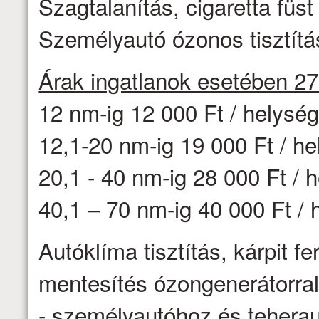
Szagtalanítás, cigaretta fü
Személyautó ózonos tisztítás
Árak ingatlanok esetében 2
12 nm-ig 12 000 Ft / helysé
12,1-20 nm-ig 19 000 Ft / h
20,1 - 40 nm-ig 28 000 Ft / 
40,1 – 70 nm-ig 40 000 Ft / 
Autóklíma tisztítás, kárpit f
mentesítés ózongenerátorr
- személyautóhoz és teheraut