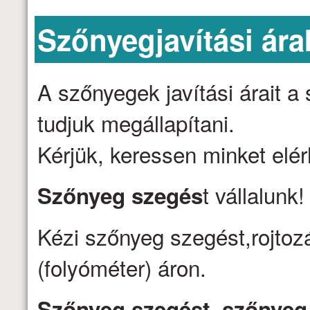
Szőnyegjavítási ára
A szőnyegek javítási árait 
tudjuk megállapítani.
Kérjük, keressen minket elé
t vállalunk
Szőnyeg szegés
Kézi szőnyeg szegést,rojtozá
(folyóméter) áron.
Szőnyeg szegést, szőnyeg j