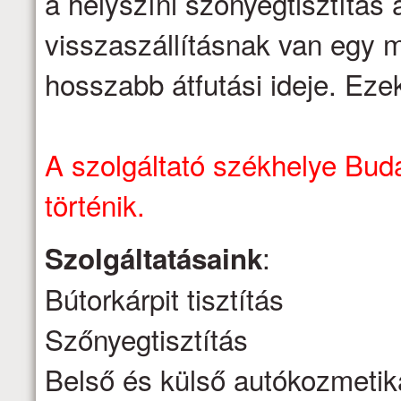
a helyszíni szőnyegtisztítás á
visszaszállításnak van egy m
hosszabb átfutási ideje. Eze
A szolgáltató székhelye Buda
történik.
:
Szolgáltatásaink
Bútorkárpit tisztítás
Szőnyegtisztítás
Belső és külső autókozmetik