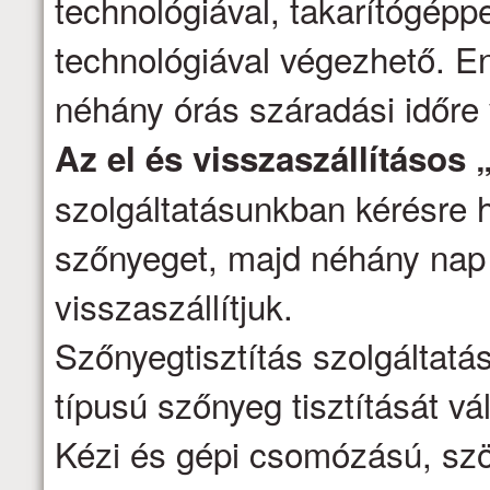
technológiával, takarítógépp
technológiával végezhető. E
néhány órás száradási időre
Az el és visszaszállításos 
szolgáltatásunkban kérésre h
szőnyeget, majd néhány nap 
visszaszállítjuk.
Szőnyegtisztítás szolgáltatá
típusú szőnyeg tisztítását vál
Kézi és gépi csomózású, szö