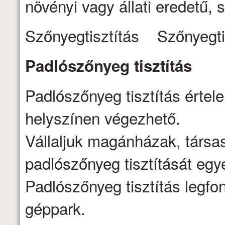
növényi vagy állati eredetű, s
Szőnyegtisztítás Szőnyegti
Padlószőnyeg
tisztítás
Padlószőnyeg tisztítás értel
helyszínen végezhető.
Vállaljuk magánházak, társa
padlószőnyeg tisztítását egy
Padlószőnyeg tisztítás legfo
géppark.