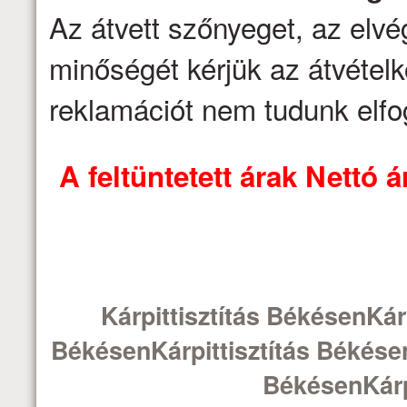
Az átvett szőnyeget, az elv
minőségét kérjük az átvételk
reklamációt nem tudunk elfo
A feltüntetett árak Nettó
Kárpittisztítás BékésenKárp
BékésenKárpittisztítás Békésen
BékésenKárp