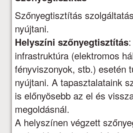
Szőnyegtisztítás szolgáltatá
nyújtani.
:
Helyszíni szőnyegtisztítás
infrastruktúra (elektromos há
fényviszonyok, stb.) esetén t
nyújtani. A tapasztalataink s
is előnyösebb az el és vissza
megoldásnál.
A helyszínen végzett szőnyeg