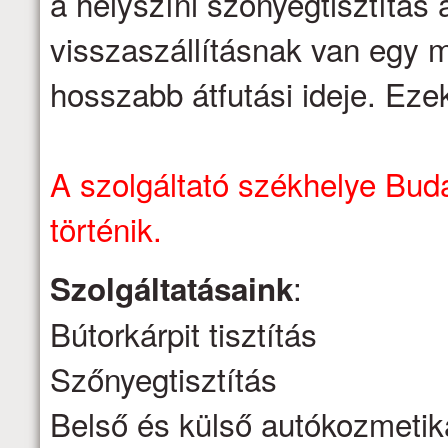
a helyszíni szőnyegtisztítás á
visszaszállításnak van egy m
hosszabb átfutási ideje. Eze
A szolgáltató székhelye Buda
történik.
:
Szolgáltatásaink
Bútorkárpit tisztítás
Szőnyegtisztítás
Belső és külső autókozmetik