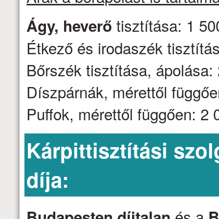
tisztítása: 1 50
Ágy, heverő
Étkező és irodaszék tisztítás
Bőrszék tisztítása, ápolása: 
Díszpárnák, mérettől függően
Puffok, mérettől függően: 2 0
Kárpittisztítási szo
díja:
és a
Budapesten díjtalan
B