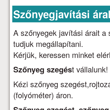
Szőnyegjavítási ára
A szőnyegek javítási árait 
tudjuk megállapítani.
Kérjük, keressen minket elé
t vállalunk
Szőnyeg szegés
Kézi szőnyeg szegést,rojtozá
(folyóméter) áron.
Szőnyeg szegést, szőnyeg j