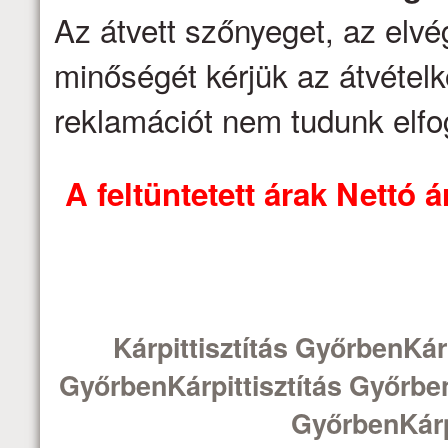
Az átvett szőnyeget, az elv
minőségét kérjük az átvételk
reklamációt nem tudunk elfo
A feltüntetett árak Nettó
Kárpittisztítás GyőrbenKárp
GyőrbenKárpittisztítás Győrben
GyőrbenKárp