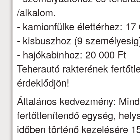
/alkalom.
- kamionfülke élettérhez: 17
- kisbuszhoz (9 személyesig
- hajókabinhoz: 20 000 Ft
Teherautó rakterének fertőtl
érdeklődjön!
Általános kedvezmény: Minden
fertőtlenítendő egység, hel
időben történő kezelésére 