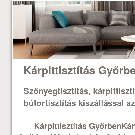
Kárpittisztítás Győrb
Szőnyegtisztítás, kárpittisztí
bútortisztítás kiszállással 
Kárpittisztítás GyőrbenKárp