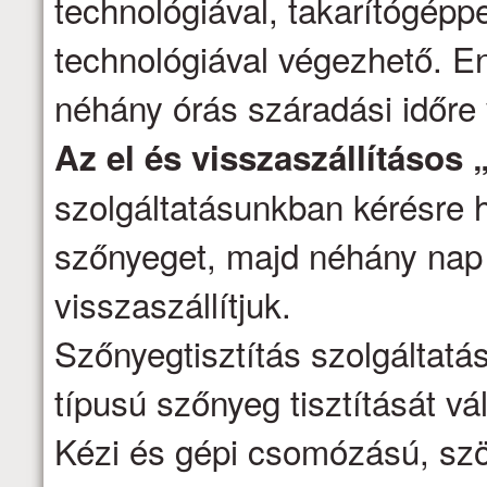
technológiával, takarítógépp
technológiával végezhető. E
néhány órás száradási időre
Az el és visszaszállításos 
szolgáltatásunkban kérésre h
szőnyeget, majd néhány nap 
visszaszállítjuk.
Szőnyegtisztítás szolgáltatá
típusú szőnyeg tisztítását vál
Kézi és gépi csomózású, szö