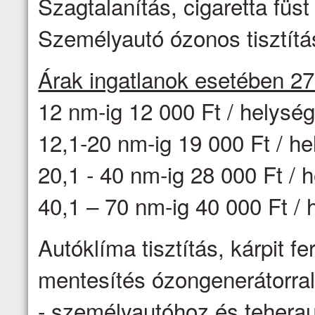
Szagtalanítás, cigaretta fü
Személyautó ózonos tisztítás
Árak ingatlanok esetében 2
12 nm-ig 12 000 Ft / helysé
12,1-20 nm-ig 19 000 Ft / h
20,1 - 40 nm-ig 28 000 Ft / 
40,1 – 70 nm-ig 40 000 Ft / 
Autóklíma tisztítás, kárpit f
mentesítés ózongenerátorr
- személyautóhoz és teheraut