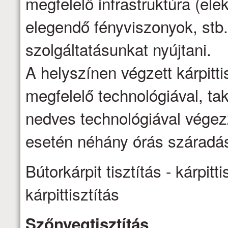
megfelelő infrastruktúra (ele
elegendő fényviszonyok, stb.
szolgáltatásunkat nyújtani.
A helyszínen végzett kárpittis
megfelelő technológiával, ta
nedves technológiával vége
esetén néhány órás száradás
Bútorkárpit tisztítás - kárpitti
kárpittisztítás
Szőnyegtisztítás