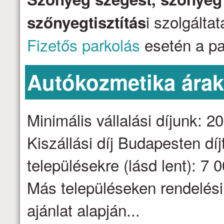
i szolgálta
szőnyegtisztítás
Fizetős parkolás
esetén a par
Autókozmetika ára
Minimális vállalási díjunk: 2
Kiszállási díj Budapesten dí
településekre (lásd lent): 7 
Más településeken rendelési
ajánlat alapján...