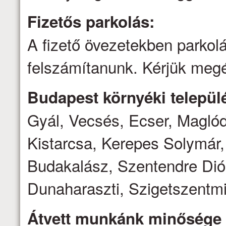
Fizetős parkolás:
A fizető övezetekben parkolá
felszámítanunk. Kérjük megé
Budapest környéki települé
Gyál, Vecsés, Ecser, Magló
Kistarcsa, Kerepes Solymár,
Budakalász, Szentendre Dió
Dunaharaszti, Szigetszentmi
Átvett munkánk minősége