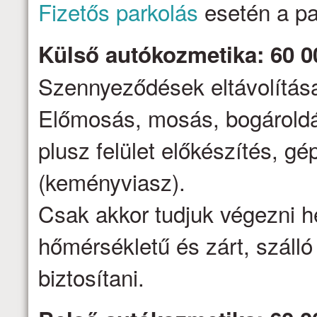
Fizetős parkolás
esetén a par
Külső autókozmetika: 60 0
Szennyeződések eltávolítása,
Előmosás, mosás, bogároldá
plusz felület előkészítés, gé
(keményviasz).
Csak akkor tudjuk végezni h
hőmérsékletű és zárt, száll
biztosítani.