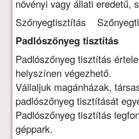
növényi vagy állati eredetű, s
Szőnyegtisztítás Szőnyegti
Padlószőnyeg
tisztítás
Padlószőnyeg tisztítás értel
helyszínen végezhető.
Vállaljuk magánházak, társa
padlószőnyeg tisztítását egy
Padlószőnyeg tisztítás legfo
géppark.