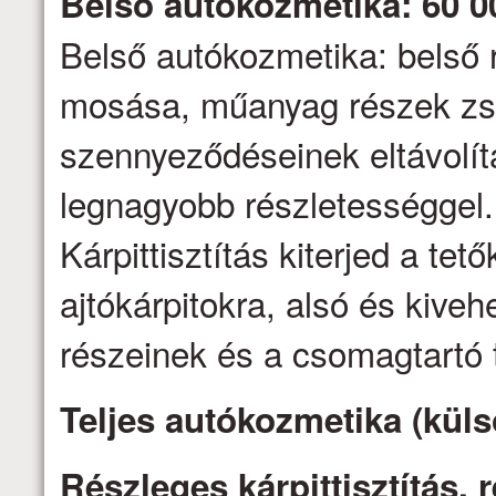
Belső autókozmetika: 60 0
Belső autókozmetika: belső 
mosása, műanyag részek zs
szennyeződéseinek eltávolítás
legnagyobb részletességgel.
Kárpittisztítás kiterjed a tető
ajtókárpitokra, alsó és kive
részeinek és a csomagtartó t
Teljes autókozmetika (küls
Részleges kárpittisztítás,