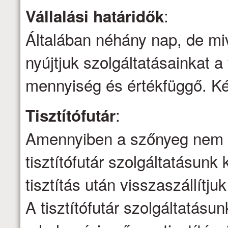
:
Vállalási határidők
Általában néhány nap, de mi
nyújtjuk szolgáltatásainkat a 
mennyiség és értékfüggő. Kér
:
Tisztítófutár
Amennyiben a szőnyeg nem ti
tisztítófutár szolgáltatásunk 
tisztítás után visszaszállítju
A tisztítófutár szolgáltatásu