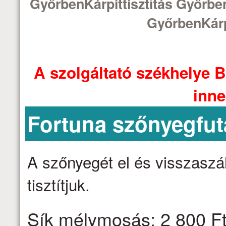
GyőrbenKárpittisztítás Győrben
GyőrbenKárp
A szolgáltató székhelye B
inne
Fortuna szőnyegfut
A szőnyegét el és visszaszáll
tisztítjuk.
Sík mélymosás: 2 800 Ft