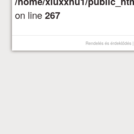
/home/xluxxhu1/public_htm
on line
267
Rendelés és érdeklődés |