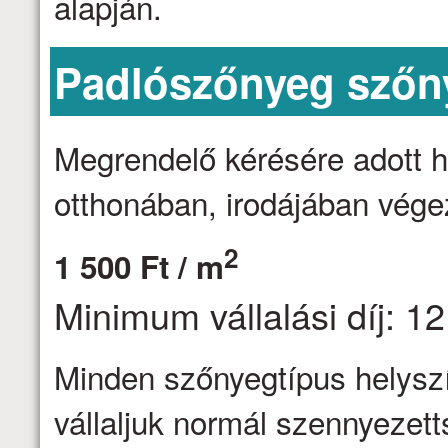
alapján.
Padlószőnyeg szőny
Megrendelő kérésére adott h
otthonában, irodájában vége
2
1 500 Ft / m
Minimum vállalási díj: 12
Minden szőnyegtípus helyszín
vállaljuk normál szennyezett