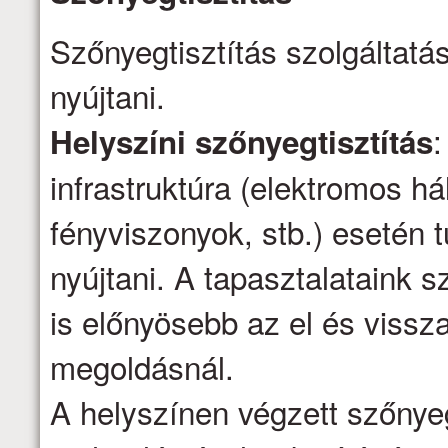
Szőnyegtisztítás szolgáltatá
nyújtani.
:
Helyszíni szőnyegtisztítás
infrastruktúra (elektromos há
fényviszonyok, stb.) esetén t
nyújtani. A tapasztalataink s
is előnyösebb az el és vissza
megoldásnál.
A helyszínen végzett szőnyeg