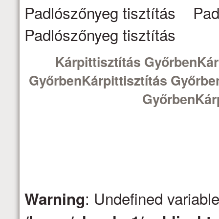
Padlószőnyeg tisztítás Pad
Padlószőnyeg tisztítás
Kárpittisztítás GyőrbenKárp
GyőrbenKárpittisztítás Győrben
GyőrbenKárp
: Undefined variabl
Warning