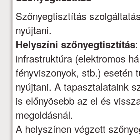
Szőnyegtisztítás szolgáltatá
nyújtani.
:
Helyszíni szőnyegtisztítás
infrastruktúra (elektromos há
fényviszonyok, stb.) esetén t
nyújtani. A tapasztalataink s
is előnyösebb az el és vissza
megoldásnál.
A helyszínen végzett szőnyeg