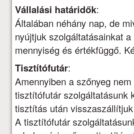
:
Vállalási határidők
Általában néhány nap, de mi
nyújtjuk szolgáltatásainkat a 
mennyiség és értékfüggő. Kér
:
Tisztítófutár
Amennyiben a szőnyeg nem ti
tisztítófutár szolgáltatásunk 
tisztítás után visszaszállítju
A tisztítófutár szolgáltatásu