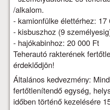
/alkalom.
- kamionfülke élettérhez: 17
- kisbuszhoz (9 személyesig
- hajókabinhoz: 20 000 Ft
Teherautó rakterének fertőtl
érdeklődjön!
Általános kedvezmény: Minden
fertőtlenítendő egység, hel
időben történő kezelésére 