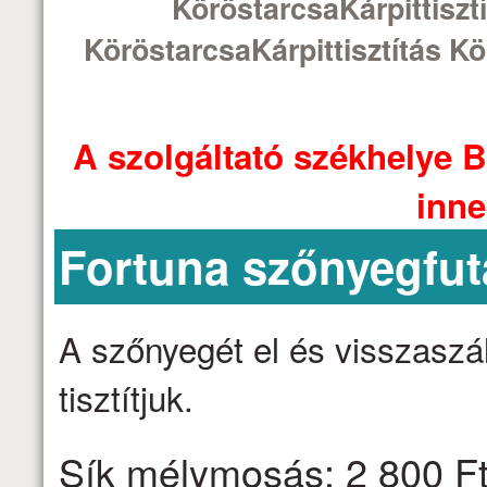
KöröstarcsaKárpittisztí
KöröstarcsaKárpittisztítás Kö
A szolgáltató székhelye B
inne
Fortuna szőnyegfut
A szőnyegét el és visszaszáll
tisztítjuk.
Sík mélymosás: 2 800 Ft