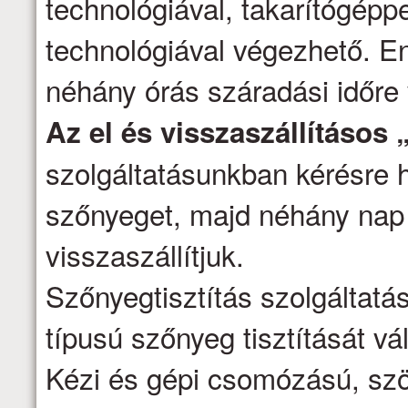
technológiával, takarítógépp
technológiával végezhető. E
néhány órás száradási időre
Az el és visszaszállításos 
szolgáltatásunkban kérésre h
szőnyeget, majd néhány nap 
visszaszállítjuk.
Szőnyegtisztítás szolgáltatá
típusú szőnyeg tisztítását vál
Kézi és gépi csomózású, szö