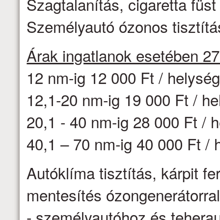
Szagtalanítás, cigaretta fü
Személyautó ózonos tisztítás
Árak ingatlanok esetében 2
12 nm-ig 12 000 Ft / helysé
12,1-20 nm-ig 19 000 Ft / h
20,1 - 40 nm-ig 28 000 Ft / 
40,1 – 70 nm-ig 40 000 Ft / 
Autóklíma tisztítás, kárpit f
mentesítés ózongenerátorr
- személyautóhoz és teheraut