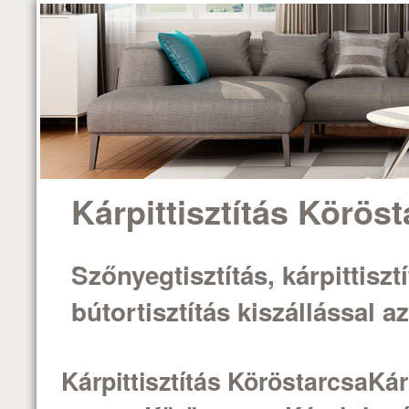
Kárpittisztítás Körös
Szőnyegtisztítás, kárpittisztí
bútortisztítás kiszállással 
Kárpittisztítás KöröstarcsaKárp