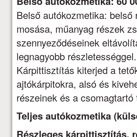
Belső autókozmetika: 60 0
Belső autókozmetika: belső 
mosása, műanyag részek zs
szennyeződéseinek eltávolítás
legnagyobb részletességgel.
Kárpittisztítás kiterjed a tető
ajtókárpitokra, alsó és kive
részeinek és a csomagtartó t
Teljes autókozmetika (küls
Részleges kárpittisztítás,