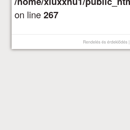
/home/xluxxhu1/public_htm
on line
267
Rendelés és érdeklődés |