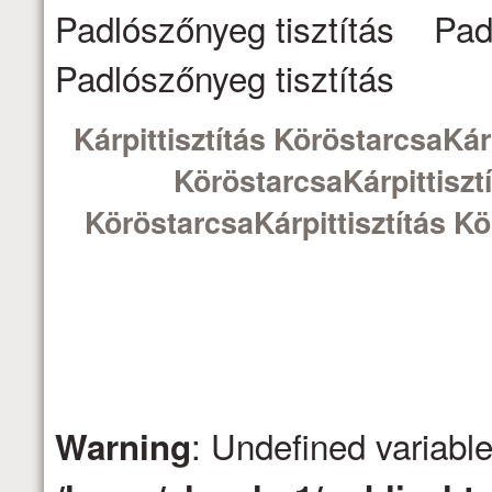
Padlószőnyeg tisztítás Pad
Padlószőnyeg tisztítás
Kárpittisztítás KöröstarcsaKárp
KöröstarcsaKárpittisztí
KöröstarcsaKárpittisztítás Kö
: Undefined variabl
Warning