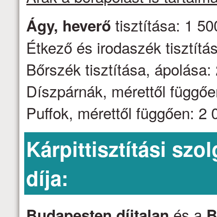
tisztítása: 1 50
Ágy, heverő
Étkező és irodaszék tisztítás
Bőrszék tisztítása, ápolása: 
Díszpárnák, mérettől függően
Puffok, mérettől függően: 2 0
Kárpittisztítási szo
díja:
és a
Budapesten díjtalan
B