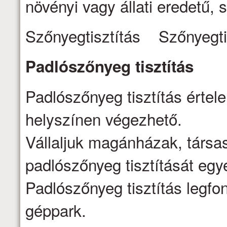
növényi vagy állati eredetű, s
Szőnyegtisztítás Szőnyegti
Padlószőnyeg
tisztítás
Padlószőnyeg tisztítás értel
helyszínen végezhető.
Vállaljuk magánházak, társa
padlószőnyeg tisztítását egy
Padlószőnyeg tisztítás legfo
géppark.