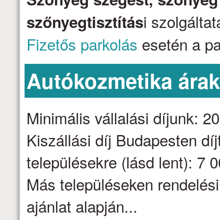
i szolgálta
szőnyegtisztítás
Fizetős parkolás
esetén a par
Autókozmetika ára
Minimális vállalási díjunk: 2
Kiszállási díj Budapesten dí
településekre (lásd lent): 7 
Más településeken rendelési
ajánlat alapján...