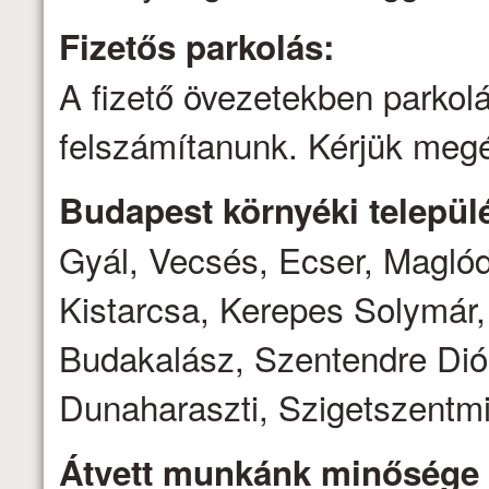
Fizetős parkolás:
A fizető övezetekben parkolá
felszámítanunk. Kérjük megé
Budapest környéki települé
Gyál, Vecsés, Ecser, Magló
Kistarcsa, Kerepes Solymár,
Budakalász, Szentendre Dió
Dunaharaszti, Szigetszentmi
Átvett munkánk minősége