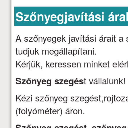
Szőnyegjavítási ára
A szőnyegek javítási árait 
tudjuk megállapítani.
Kérjük, keressen minket elé
t vállalunk
Szőnyeg szegés
Kézi szőnyeg szegést,rojtozá
(folyóméter) áron.
Szőnyeg szegést, szőnyeg j