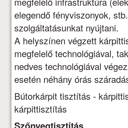
megfelelő infrastruktúra (ele
elegendő fényviszonyok, stb.
szolgáltatásunkat nyújtani.
A helyszínen végzett kárpittis
megfelelő technológiával, ta
nedves technológiával vége
esetén néhány órás száradás
Bútorkárpit tisztítás - kárpitti
kárpittisztítás
Szőnyegtisztítás