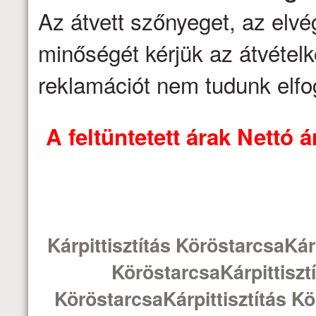
Az átvett szőnyeget, az elv
minőségét kérjük az átvételk
reklamációt nem tudunk elfo
A feltüntetett árak Nettó
Kárpittisztítás KöröstarcsaKárp
KöröstarcsaKárpittisztí
KöröstarcsaKárpittisztítás Kö