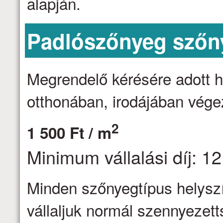
alapján.
Padlószőnyeg szőny
Megrendelő kérésére adott h
otthonában, irodájában vége
2
1 500 Ft / m
Minimum vállalási díj: 12
Minden szőnyegtípus helyszín
vállaljuk normál szennyezett