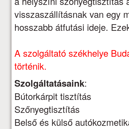
a helyszíni szőnyegtisztítás á
visszaszállításnak van egy m
hosszabb átfutási ideje. Eze
A szolgáltató székhelye Buda
történik.
:
Szolgáltatásaink
Bútorkárpit tisztítás
Szőnyegtisztítás
Belső és külső autókozmetik