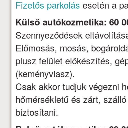
Fizetős parkolás
esetén a par
Külső autókozmetika: 60 0
Szennyeződések eltávolítása,
Előmosás, mosás, bogároldá
plusz felület előkészítés, gé
(keményviasz).
Csak akkor tudjuk végezni h
hőmérsékletű és zárt, száll
biztosítani.