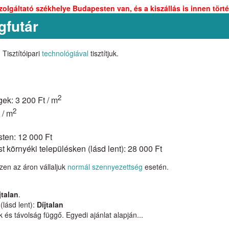
zolgáltató székhelye Budapesten van, és a kiszállás is innen törté
gfutár
 Tisztítóipari
technológiával
tisztítjuk.
2
gek: 3 200 Ft / m
2
 / m
sten: 12 000 Ft
 környéki településken (lásd lent): 28 000 Ft
zen az áron vállaljuk
normál szennyezettség
esetén.
jtalan
.
(lásd lent):
Díjtalan
 és távolság függő. Egyedi ajánlat alapján...