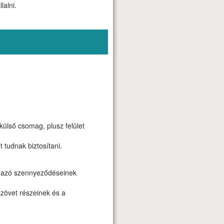
lalni.
ülső csomag, plusz felület
 tudnak biztosítani.
rmazó szennyeződéseinek
 szövet részeinek és a