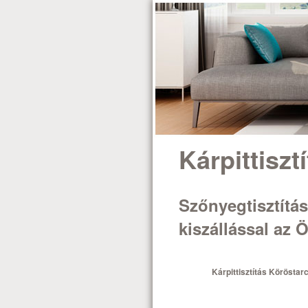
Kárpittiszt
Szőnyegtisztítás,
kiszállással az
Kárpittisztítás Köröstar