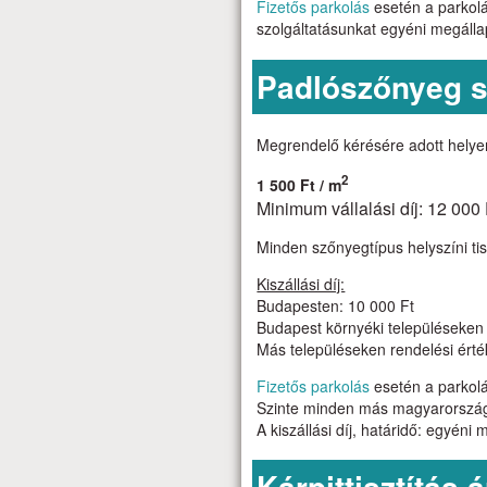
Fizetős parkolás
esetén a parkolás
szolgáltatásunkat egyéni megálla
Padlószőnyeg s
Megrendelő kérésére adott helye
2
1 500 Ft / m
Minimum vállalási díj: 12 000 
Minden szőnyegtípus helyszíni tis
Kiszállási díj:
Budapesten: 10 000 Ft
Budapest környéki településeken (
Más településeken rendelési érték
Fizetős parkolás
esetén a parkolás
Szinte minden más magyarországi t
A kiszállási díj, határidő: egyéni
Kárpittisztítás 