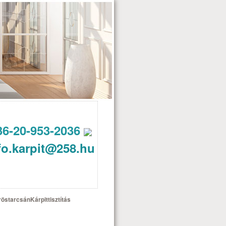
36-20-953-2036
fo.karpit@258.hu
röstarcsánKárpittisztítás