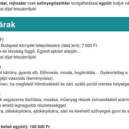
ást, rojtozás
t csak
szőnyegtisztítás
i szolgáltatással
együtt
tudjuk vál
i díjat felszámítjuk!
árak
 Ft
, Budapest környéki településekre (lásd lent): 7 000 Ft
 és távolság függő. Egyedi ajánlat alapján...
i díjat felszámítjuk!
t
t kátrány, gyanta stb. Előmosás, mosás, bogároldás… Gyakorlatilag a k
 gépi viaszolás (keményviasz).
nen, ha megfelelő hőmérsékletű és zárt, szálló portól mentes helységet
t
ek vegyszeres tisztítása, mosása, műanyag részek zsírosodásból szá
s, a lehető legnagyobb részletességgel.
pitra, üléskárpitokra, ajtókárpitokra, alsó és kivehető szőnyegek gumi és
 belső együtt): 100 000 Ft