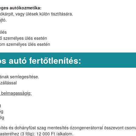
zleges autókozmetika:
kárpit, vagy ülések külön tisztítására.
jtó.
ülés
ttő személyes ülés esetén
árom személyes ülés esetén
 autó fertőtlenítés:
agának semlegesítése.
zállással
m belmagasságig:
g
ég
ség
őtlenítés és dohányfüst szag mentesítés ózongenerátorral összevont cso
steréhez (3 főig): 12 000 Ft /alkalom.