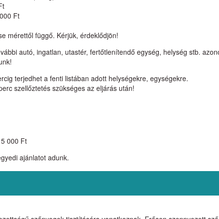
Ft
 000 Ft
se mérettől függő. Kérjük, érdeklődjön!
ábbi autó, ingatlan, utastér, fertőtlenítendő egység, helység stb. azo
unk!
ercig terjedhet a fenti listában adott helységekre, egységekre.
perc szellőztetés szükséges az eljárás után!
: 5 000 Ft
gyedi ajánlatot adunk.