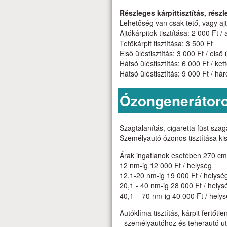
Részleges kárpittisztítás, rés
Lehetőség van csak tető, vagy ajtó
Ajtókárpitok tisztítása: 2 000 Ft / a
Tetőkárpit tisztítása: 3 500 Ft
Első üléstisztítás: 3 000 Ft / első 
Hátsó üléstisztítás: 6 000 Ft / ke
Hátsó üléstisztítás: 9 000 Ft / h
Ózongenerátoros
Szagtalanítás, cigaretta füst sz
Személyautó ózonos tisztítása kis
Árak ingatlanok esetében 270 c
12 nm-ig 12 000 Ft / helység
12,1-20 nm-ig 19 000 Ft / helysé
20,1 - 40 nm-ig 28 000 Ft / helys
40,1 – 70 nm-ig 40 000 Ft / hely
Autóklíma tisztítás, kárpit fert
- személyautóhoz és teherautó uta