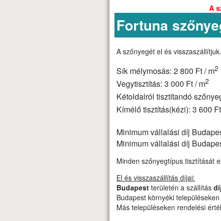
A s
Fortuna szőnye
A szőnyegét el és visszaszállítjuk.
2
Sík mélymosás: 2 800 Ft / m
2
Vegytisztítás: 3 000 Ft / m
Kétoldalról tisztítandó szőnye
Kímélő tisztítás(kézi): 3 600 Ft
Minimum vállalási díj Budape
Minimum vállalási díj Budapest
Minden szőnyegtípus tisztítását e
El és visszaszállítás díjai:
Budapest
területén a szállítás
dí
Budapest környéki településeken 
Más településeken rendelési érték