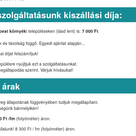
 szolgáltatásunk kiszállási díja:
pest környék
i településeken (lásd lent) is:
7 000 Ft
 és távolság függő. Egyedi ajánlat alapján...
i díjat felszámítjuk!
ülésre nyújtjuk ezt a szolgáltatásunkat.
 megállapodás szerint. Várjuk hívásukat!
 árak
nyeg állapotának függvényében tudjuk megállapítani.
őségünk bármelyikén!
0 Ft /fm
(folyóméter) áron.
llalunk! 8 300 Ft / fm (folyóméter) áron.