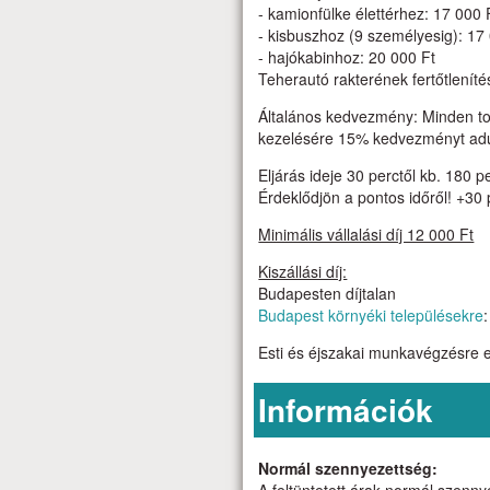
- kamionfülke élettérhez: 17 000 
- kisbuszhoz (9 személyesig): 17
- hajókabinhoz: 20 000 Ft
Teherautó rakterének fertőtleníté
Általános kedvezmény: Minden tov
kezelésére 15% kedvezményt ad
Eljárás ideje 30 perctől kb. 180 p
Érdeklődjön a pontos időről! +30 
Minimális vállalási díj 12 000 Ft
Kiszállási díj:
Budapesten díjtalan
Budapest környéki településekre
Esti és éjszakai munkavégzésre e
Információk
Normál szennyezettség: