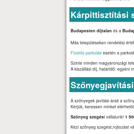
Kárpittisztítási
Budapesten díjtalan
és a
Buda
Más településeken rendelési érték
Fizetős parkolás
esetén a parkolás
Szinte minden magyarországi telep
A kiszállási díj, határidő: egyéni
Szőnyegjavítási
A szőnyegek javítási árait a sző
Kérjük, keressen minket elérhet
Szőnyeg szegés
t vállalunk!
1 50
Kézi szőnyeg szegést,rojtozást vá