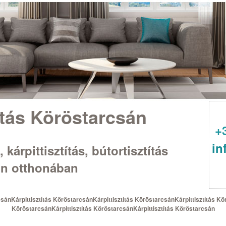
ítás Köröstarcsán
+
in
 kárpittisztítás, bútortisztítás
 Ön otthonában
csánKárpittisztítás KöröstarcsánKárpittisztítás KöröstarcsánKárpittisztítás Kö
KöröstarcsánKárpittisztítás KöröstarcsánKárpittisztítás Köröstarcsán