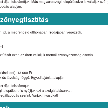
i díjat felszámítjuk! Más magyarországi településekre is vállaljuk szőn
podás alapján.
zőnyegtisztítás
n, pl. a megrendelő otthonában, irodájában végezzük.
Ft
ztítását ezen az áron vállaljuk normál szennyezettség esetén.
lásd lent): 13 000 Ft
 és távolság függő. Egyedi ajánlat alapján...
i díjat felszámítjuk!
elepülésre is nyújtjuk ezt a szolgáltatásunkat.
 megállapodás szerint. Várjuk hívásukat!
árak