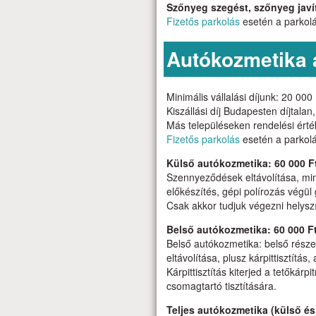
Szőnyeg szegést, szőnyeg javít
Fizetős parkolás
esetén a parkolás
Autókozmetika 
Minimális vállalási díjunk: 20 000
Kiszállási díj Budapesten díjtalan
Más településeken rendelési érték
Fizetős parkolás
esetén a parkolás
Külső autókozmetika: 60 000 F
Szennyeződések eltávolítása, min
előkészítés, gépi polírozás végül
Csak akkor tudjuk végezni helyszí
Belső autókozmetika: 60 000 F
Belső autókozmetika: belső rész
eltávolítása, plusz kárpittisztítá
Kárpittisztítás kiterjed a tetőkár
csomagtartó tisztítására.
Teljes autókozmetika (külső és