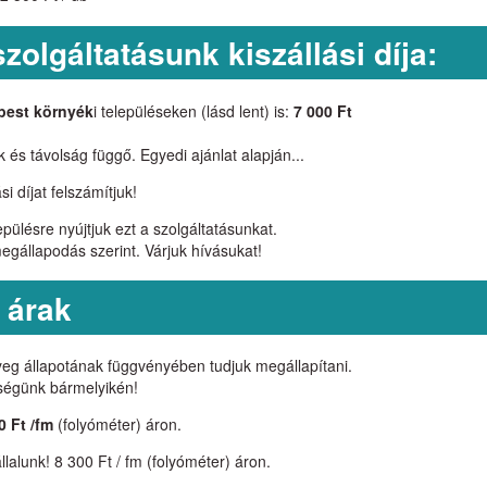
 szolgáltatásunk kiszállási díja:
pest környék
i településeken (lásd lent) is:
7 000 Ft
 és távolság függő. Egyedi ajánlat alapján...
i díjat felszámítjuk!
ülésre nyújtjuk ezt a szolgáltatásunkat.
 megállapodás szerint. Várjuk hívásukat!
 árak
nyeg állapotának függvényében tudjuk megállapítani.
őségünk bármelyikén!
0 Ft /fm
(folyóméter) áron.
llalunk! 8 300 Ft / fm (folyóméter) áron.