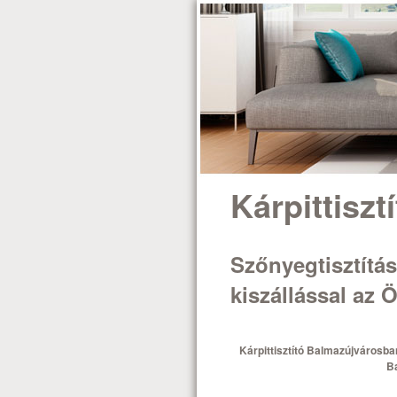
Kárpittisz
Szőnyegtisztítás,
kiszállással az
Kárpittisztító Balmazújvárosba
Ba