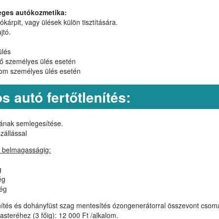
zleges autókozmetika:
kárpit, vagy ülések külön tisztítására.
jtó.
ülés
ttő személyes ülés esetén
árom személyes ülés esetén
 autó fertőtlenítés:
agának semlegesítése.
zállással
m belmagasságig:
g
ég
ség
őtlenítés és dohányfüst szag mentesítés ózongenerátorral összevont cso
steréhez (3 főig): 12 000 Ft /alkalom.