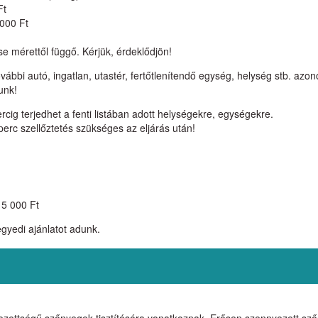
Ft
 000 Ft
se mérettől függő. Kérjük, érdeklődjön!
ábbi autó, ingatlan, utastér, fertőtlenítendő egység, helység stb. azo
unk!
ercig terjedhet a fenti listában adott helységekre, egységekre.
perc szellőztetés szükséges az eljárás után!
: 5 000 Ft
gyedi ajánlatot adunk.