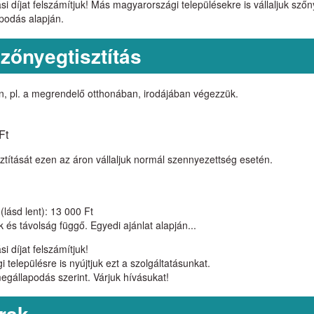
i díjat felszámítjuk! Más magyarországi településekre is vállaljuk szőn
podás alapján.
zőnyegtisztítás
n, pl. a megrendelő otthonában, irodájában végezzük.
Ft
ztítását ezen az áron vállaljuk normál szennyezettség esetén.
lásd lent): 13 000 Ft
 és távolság függő. Egyedi ajánlat alapján...
i díjat felszámítjuk!
elepülésre is nyújtjuk ezt a szolgáltatásunkat.
 megállapodás szerint. Várjuk hívásukat!
árak