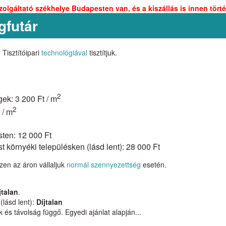
zolgáltató székhelye Budapesten van, és a kiszállás is innen törté
gfutár
 Tisztítóipari
technológiával
tisztítjuk.
2
gek: 3 200 Ft / m
2
 / m
sten: 12 000 Ft
 környéki településken (lásd lent): 28 000 Ft
zen az áron vállaljuk
normál szennyezettség
esetén.
jtalan
.
(lásd lent):
Díjtalan
 és távolság függő. Egyedi ajánlat alapján...