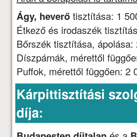
tisztítása: 1 50
Ágy, heverő
Étkező és irodaszék tisztítás
Bőrszék tisztítása, ápolása: 
Díszpárnák, mérettől függően
Puffok, mérettől függően: 2 0
Kárpittisztítási szo
díja:
és a
Budapesten díjtalan
B