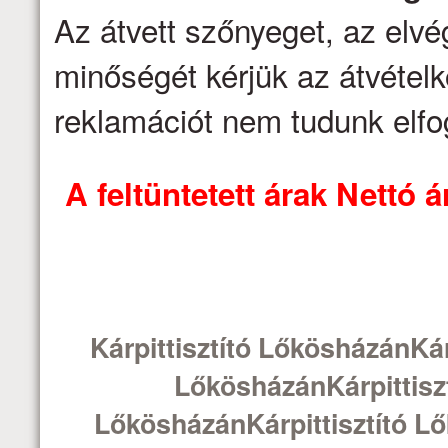
Az átvett szőnyeget, az elv
minőségét kérjük az átvételk
reklamációt nem tudunk elfo
A feltüntetett árak Nettó
Kárpittisztító LőkösházánKár
LőkösházánKárpittiszt
LőkösházánKárpittisztító L