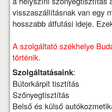
a helyszíni szőnyegtisztítás á
visszaszállításnak van egy m
hosszabb átfutási ideje. Eze
A szolgáltató székhelye Buda
történik.
:
Szolgáltatásaink
Bútorkárpit tisztítás
Szőnyegtisztítás
Belső és külső autókozmetik