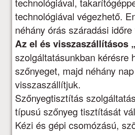
technológiával, takarítógépp
technológiával végezhető. E
néhány órás száradási időre
Az el és visszaszállításos 
szolgáltatásunkban kérésre h
szőnyeget, majd néhány nap 
visszaszállítjuk.
Szőnyegtisztítás szolgáltatá
típusú szőnyeg tisztítását vál
Kézi és gépi csomózású, szö