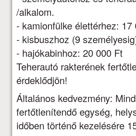
/alkalom.
- kamionfülke élettérhez: 17
- kisbuszhoz (9 személyesig
- hajókabinhoz: 20 000 Ft
Teherautó rakterének fertőtl
érdeklődjön!
Általános kedvezmény: Minden
fertőtlenítendő egység, hel
időben történő kezelésére 