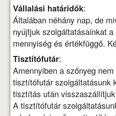
:
Vállalási határidők
Általában néhány nap, de mi
nyújtjuk szolgáltatásainkat a 
mennyiség és értékfüggő. Kér
:
Tisztítófutár
Amennyiben a szőnyeg nem ti
tisztítófutár szolgáltatásunk 
tisztítás után visszaszállítju
A tisztítófutár szolgáltatásu