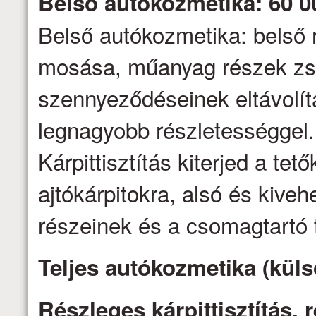
Belső autókozmetika: 60 0
Belső autókozmetika: belső 
mosása, műanyag részek zs
szennyeződéseinek eltávolítás
legnagyobb részletességgel.
Kárpittisztítás kiterjed a tető
ajtókárpitokra, alsó és kive
részeinek és a csomagtartó t
Teljes autókozmetika (küls
Részleges kárpittisztítás,