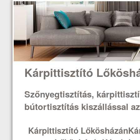
Kárpittisztító Lőkösh
Szőnyegtisztítás, kárpittisztí
bútortisztítás kiszállással 
Kárpittisztító LőkösházánKár