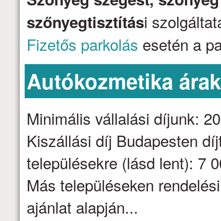
i szolgálta
szőnyegtisztítás
Fizetős parkolás
esetén a par
Autókozmetika ára
Minimális vállalási díjunk: 2
Kiszállási díj Budapesten dí
településekre (lásd lent): 7 
Más településeken rendelési
ajánlat alapján...