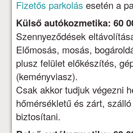
Fizetős parkolás
esetén a par
Külső autókozmetika: 60 0
Szennyeződések eltávolítása,
Előmosás, mosás, bogároldá
plusz felület előkészítés, gé
(keményviasz).
Csak akkor tudjuk végezni h
hőmérsékletű és zárt, száll
biztosítani.