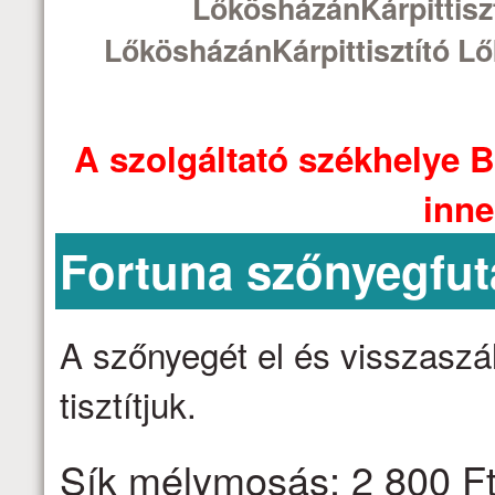
LőkösházánKárpittiszt
LőkösházánKárpittisztító L
A szolgáltató székhelye B
inne
Fortuna szőnyegfut
A szőnyegét el és visszaszáll
tisztítjuk.
Sík mélymosás: 2 800 Ft