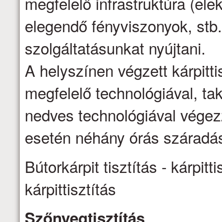
megfelelő infrastruktúra (ele
elegendő fényviszonyok, stb.
szolgáltatásunkat nyújtani.
A helyszínen végzett kárpittis
megfelelő technológiával, ta
nedves technológiával vége
esetén néhány órás száradás
Bútorkárpit tisztítás - kárpitti
kárpittisztítás
Szőnyegtisztítás