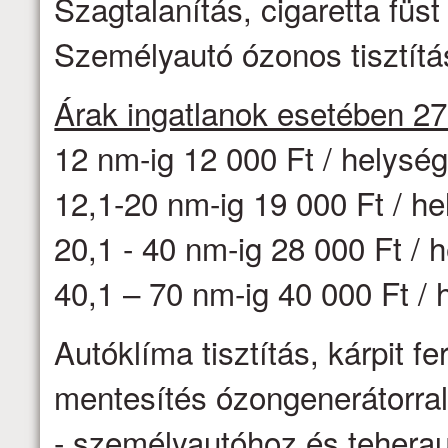
Szagtalanítás, cigaretta fü
Személyautó ózonos tisztítás
Árak ingatlanok esetében 2
12 nm-ig 12 000 Ft / helysé
12,1-20 nm-ig 19 000 Ft / h
20,1 - 40 nm-ig 28 000 Ft / 
40,1 – 70 nm-ig 40 000 Ft / 
Autóklíma tisztítás, kárpit f
mentesítés ózongenerátorr
- személyautóhoz és teheraut