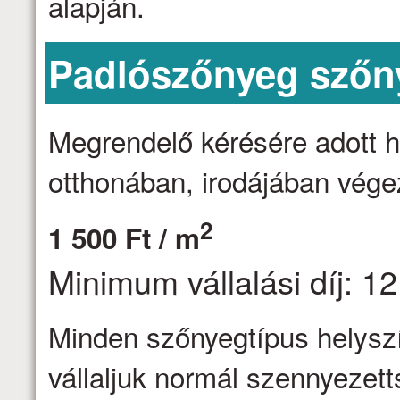
alapján.
Padlószőnyeg szőny
Megrendelő kérésére adott h
otthonában, irodájában vége
2
1 500 Ft / m
Minimum vállalási díj: 12
Minden szőnyegtípus helyszín
vállaljuk normál szennyezett