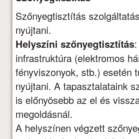
Szőnyegtisztítás szolgáltatá
nyújtani.
:
Helyszíni szőnyegtisztítás
infrastruktúra (elektromos há
fényviszonyok, stb.) esetén t
nyújtani. A tapasztalataink s
is előnyösebb az el és vissza
megoldásnál.
A helyszínen végzett szőnyeg