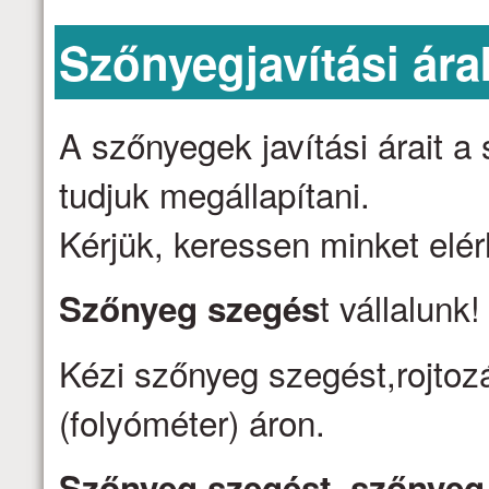
Szőnyegjavítási ára
A szőnyegek javítási árait 
tudjuk megállapítani.
Kérjük, keressen minket elé
t vállalunk
Szőnyeg szegés
Kézi szőnyeg szegést,rojtozá
(folyóméter) áron.
Szőnyeg szegést, szőnyeg j