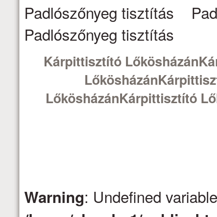
Padlószőnyeg tisztítás Pad
Padlószőnyeg tisztítás
Kárpittisztító LőkösházánKár
LőkösházánKárpittiszt
LőkösházánKárpittisztító L
: Undefined variabl
Warning