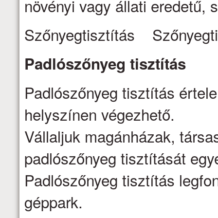
növényi vagy állati eredetű, s
Szőnyegtisztítás Szőnyegti
Padlószőnyeg
tisztítás
Padlószőnyeg tisztítás értel
helyszínen végezhető.
Vállaljuk magánházak, társa
padlószőnyeg tisztítását egy
Padlószőnyeg tisztítás legfo
géppark.