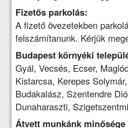
Fizetős parkolás:
A fizető övezetekben parkolá
felszámítanunk. Kérjük megé
Budapest környéki települé
Gyál, Vecsés, Ecser, Magló
Kistarcsa, Kerepes Solymár,
Budakalász, Szentendre Dió
Dunaharaszti, Szigetszentmi
Átvett munkánk minősége