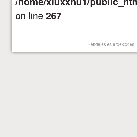
/home/xluxxhu1/public_htm
on line
267
Rendelés és érdeklődés |